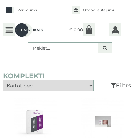
Par mums
Uzdod jautājumu
€
0,00
KOMPLEKTI
Filtrs