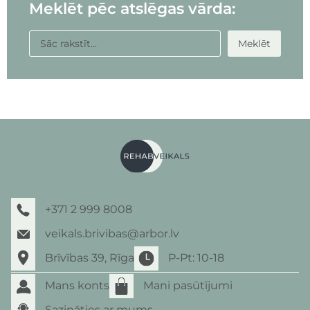
Meklēt pēc atslēgas vārda:
Meklēt
+371 2 999 8008
veikals.brivibas@arbor.lv
Brīvības 39, Rīga
P-Pt: 10-18
Mans konts
Mani pasūtījumi
Sazināties ar mums