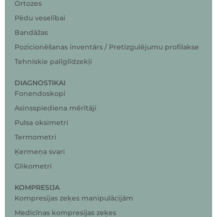
Ortozes
Pēdu veselībai
Bandāžas
Pozicionēšanas inventārs / Pretizgulējumu profilakse
Tehniskie palīglīdzekļi
DIAGNOSTIKAI
Fonendoskopi
Asinsspiediena mērītāji
Pulsa oksimetri
Termometri
Ķermeņa svari
Glikometri
KOMPRESIJA
Kompresijas zeķes manipulācijām
Medicīnas kompresijas zeķes