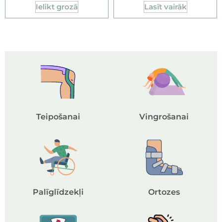
Ielikt grozā
Lasīt vairāk
Teipošanai
Vingrošanai
Palīglīdzekļi
Ortozes