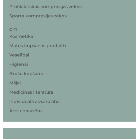
Profilaktiskās kompresijas zeķes
Sporta kompresijas zeķes
CITI
Kosmētika
Mutes kopšanas produkti
Veselībai
Higiēnai
Brūču kopšana
Mājai
Medicīnas literatūra
Individuālā aizsardzība
Ārstu praksēm