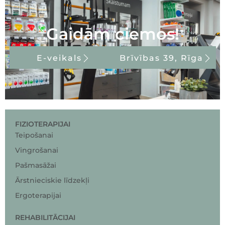
Gaidām ciemos!
E-veikals
Brīvības 39, Rīga
FIZIOTERAPIJAI
Teipošanai
Vingrošanai
Pašmasāžai
Ārstnieciskie līdzekļi
Ergoterapijai
REHABILITĀCIJAI