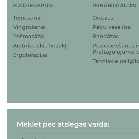
FIZIOTERAPIJAI
REHABILITĀCIJAI
Teipošanai
Ortozes
Vingrošanai
Pēdu veselībai
Pašmasāžai
Bandāžas
Ārstnieciskie līdzekļi
Pozicionēšanas i
Pretizgulējumu p
Ergoterapijai
Tehniskie palīglī
Meklēt pēc atslēgas vārda: