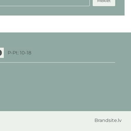
Meklēt
P-Pt: 10-18
Brandsite.lv