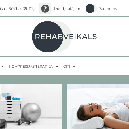
ikals Brīvības 39, Rīga
Uzdod jautājumu
Par mums
KOMPRESIJAS TERAPIJA
CITI