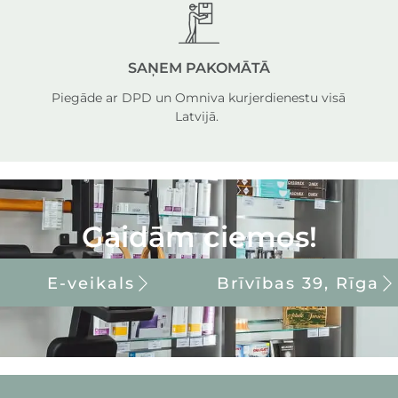
SAŅEM PAKOMĀTĀ
Piegāde ar DPD un Omniva kurjerdienestu visā
Latvijā.
Gaidām ciemos!
E-veikals
Brīvības 39, Rīga