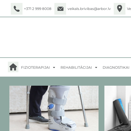
+371 2 999 8008
veikals.brivibas@arbor.lv
Ve
FIZIOTERAPIJAI
REHABILITĀCIJAI
DIAGNOSTIKAI