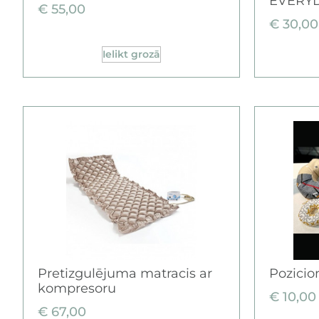
EVERY
€
55,00
€
30,00
Ielikt grozā
Pretizgulējuma matracis ar
Pozicio
kompresoru
€
10,00
€
67,00