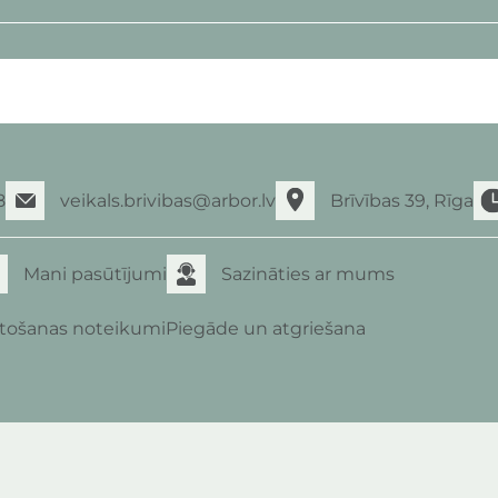
8
veikals.brivibas@arbor.lv
Brīvības 39, Rīga
Mani pasūtījumi
Sazināties ar mums
etošanas noteikumi
Piegāde un atgriešana