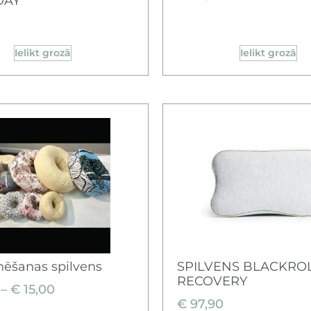
DAY
Ielikt grozā
Ielikt grozā
nēšanas spilvens
SPILVENS BLACKRO
RECOVERY
–
€
15,00
€
97,90