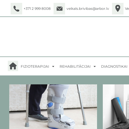
+371 2 999 8008
veikals.brivibas@arbor.lv
Ve
FIZIOTERAPIJAI
REHABILITĀCIJAI
DIAGNOSTIKAI