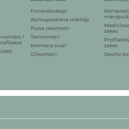
Fonendoskopi
Kompresij
manipulā
Asinsspiediena mērītāji
Medicīnas
Pulsa oksimetri
zeķes
nventārs /
Termometri
Profilakt
rofilakse
Ķermeņa svari
zeķes
dzekļi
Glikometri
Sporta ko