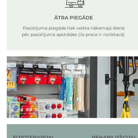
ĀTRA PIEGĀDE
Pasūtījuma piegāde tiek veikta nākamajā dienā
pēc pasūtījuma apstrādes (Ja prece ir noliktavā).
FIZIOTERAPIJAI
REHABILITĀCIJAI