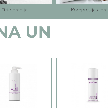
Fizioterapijai
Kompresijas tera
NA UN