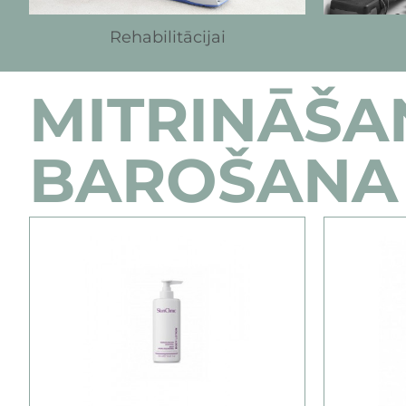
Rehabilitācijai
MITRINĀŠA
BAROŠANA