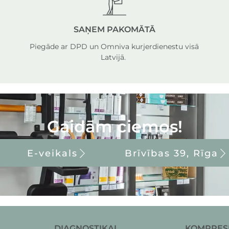
SAŅEM PAKOMĀTĀ
Piegāde ar DPD un Omniva kurjerdienestu visā
Latvijā.
Gaidām ciemos!
E-veikals
Brīvības 39, Rīga
DIAGNOSTIKAI
KOMPRES