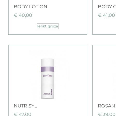
BODY LOTION
BODY 
€
40,00
€
41,00
Ielikt grozā
NUTRISYL
ROSAN
€
47,00
€
39,00