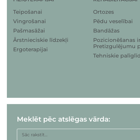
Teipošanai
Ortozes
Vingrošanai
Pēdu veselībai
Pašmasāžai
Bandāžas
Ārstnieciskie līdzekļi
Pozicionēšanas i
Pretizgulējumu p
Ergoterapijai
Tehniskie palīglī
Meklēt pēc atslēgas vārda: