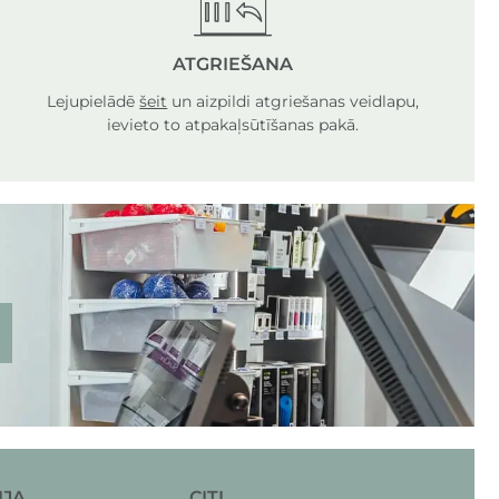
ATGRIEŠANA
Lejupielādē
šeit
un aizpildi atgriešanas veidlapu,
ievieto to atpakaļsūtīšanas pakā.
IJA
CITI