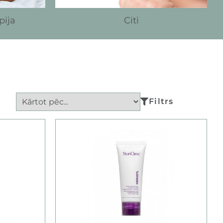
pija
Citi
Filtrs