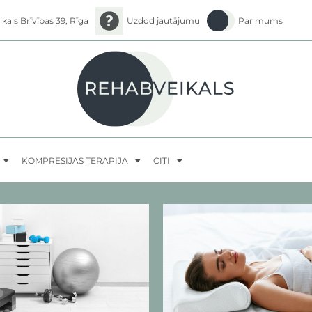
ikals Brīvības 39, Rīga
Uzdod jautājumu
Par mums
KOMPRESIJAS TERAPIJA
CITI