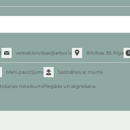
8
veikals.brivibas@arbor.lv
Brīvības 39, Rīga
Mani pasūtījumi
Sazināties ar mums
etošanas noteikumi
Piegāde un atgriešana