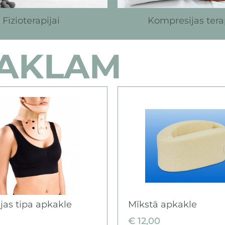
Fizioterapijai
Kompresijas tera
KAKLAM
ijas tipa apkakle
Mīkstā apkakle
€
12,00