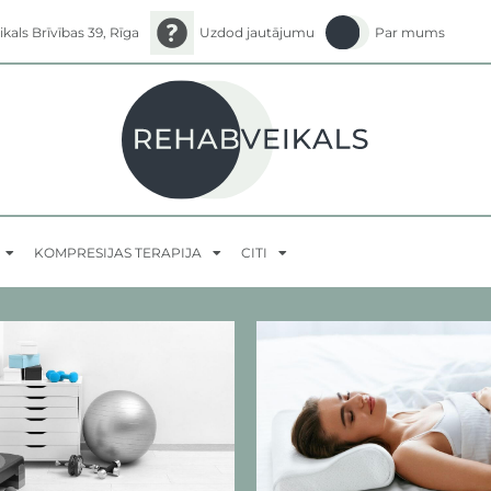
ikals Brīvības 39, Rīga
Uzdod jautājumu
Par mums
KOMPRESIJAS TERAPIJA
CITI