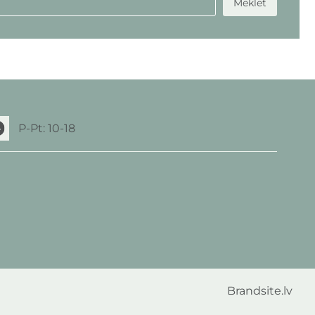
Meklēt
P-Pt: 10-18
Brandsite.lv