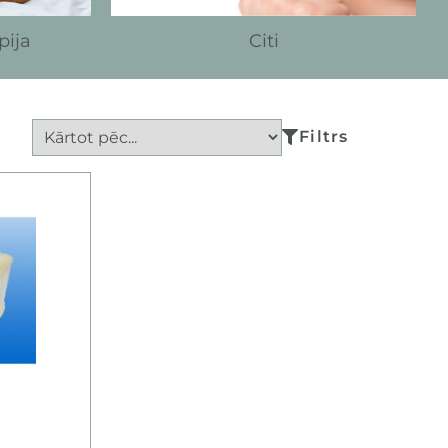
pija
Citi
Filtrs