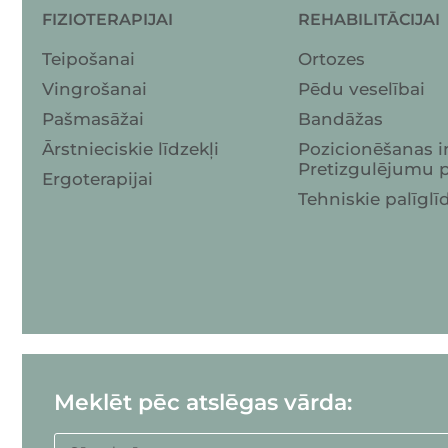
FIZIOTERAPIJAI
REHABILITĀCIJAI
Teipošanai
Ortozes
Vingrošanai
Pēdu veselībai
Pašmasāžai
Bandāžas
Ārstnieciskie līdzekļi
Pozicionēšanas i
Pretizgulējumu p
Ergoterapijai
Tehniskie palīglī
Meklēt pēc atslēgas vārda: