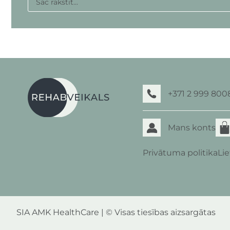
+371 2 999 800
Mans konts
Privātuma politika
Li
SIA AMK HealthCare | © Visas tiesības aizsargātas