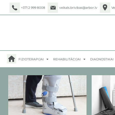
+371 2 999 8008
veikals.brivibas@arbor.lv
Ve
FIZIOTERAPIJAI
REHABILITĀCIJAI
DIAGNOSTIKAI