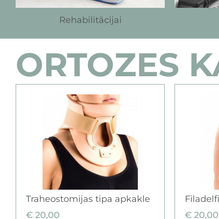
Rehabilitācijai
ORTOZES 
Traheostomijas tipa apkakle
Filadelf
€
20,00
€
20,00