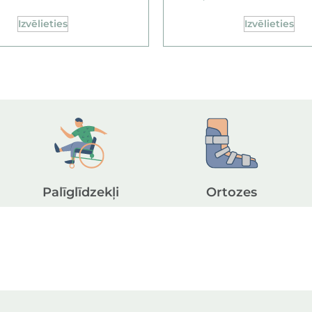
Izvēlieties
Izvēlieties
Palīglīdzekļi
Ortozes