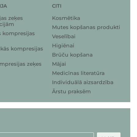
IJA
CITI
as zeķes
Kosmētika
cijām
Mutes kopšanas produkti
 kompresijas
Veselībai
Higiēnai
iskās kompresijas
Brūču kopšana
mpresijas zeķes
Mājai
Medicīnas literatūra
Individuālā aizsardzība
Ārstu praksēm