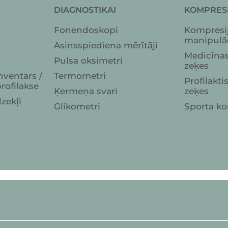
DIAGNOSTIKAI
KOMPRES
Fonendoskopi
Kompresij
manipulā
Asinsspiediena mērītāji
Medicīnas
Pulsa oksimetri
zeķes
nventārs /
Termometri
Profilakt
rofilakse
Ķermeņa svari
zeķes
dzekļi
Glikometri
Sporta ko