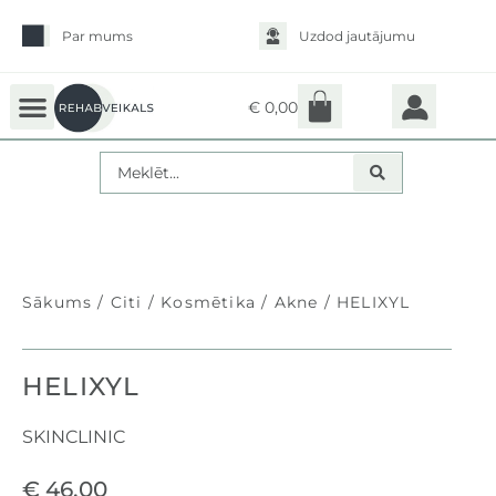
Par mums
Uzdod jautājumu
€
0,00
Sākums
/
citi
/
Kosmētika
/
Akne
/ HELIXYL
HELIXYL
SKINCLINIC
€
46,00