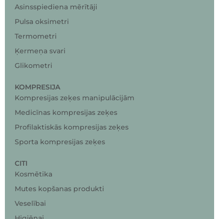
Asinsspiediena mērītāji
Pulsa oksimetri
Termometri
Ķermeņa svari
Glikometri
KOMPRESIJA
Kompresijas zeķes manipulācijām
Medicīnas kompresijas zeķes
Profilaktiskās kompresijas zeķes
Sporta kompresijas zeķes
CITI
Kosmētika
Mutes kopšanas produkti
Veselībai
Higiēnai