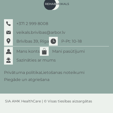
+371 2 999 8008
veikals.brivibas@arbor.lv
Brīvības 39, Rīga
P-Pt: 10-18
Mans konts
Mani pasūtījumi
Sazināties ar mums
Privātuma politika
Lietošanas noteikumi
Piegāde un atgriešana
SIA AMK HealthCare | © Visas tiesības aizsargātas