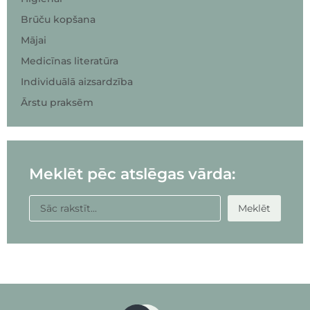
Brūču kopšana
Mājai
Medicīnas literatūra
Individuālā aizsardzība
Ārstu praksēm
Meklēt pēc atslēgas vārda:
Meklēt