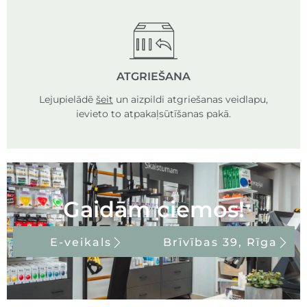
ATGRIEŠANA
Lejupielādē
šeit
un aizpildi atgriešanas veidlapu,
ievieto to atpakaļsūtīšanas pakā.
Gaidām ciemos!
E-veikals
Brīvības 39, Rīga