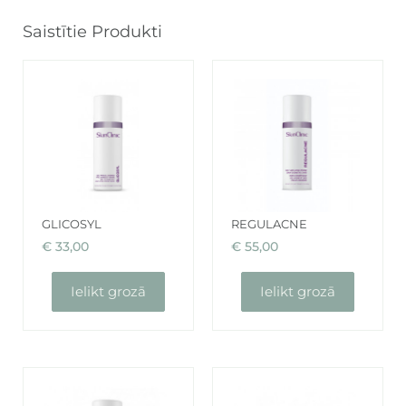
Saistītie Produkti
GLICOSYL
REGULACNE
€
33,00
€
55,00
Ielikt grozā
Ielikt grozā