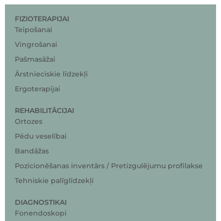
FIZIOTERAPIJAI
Teipošanai
Vingrošanai
Pašmasāžai
Ārstnieciskie līdzekļi
Ergoterapijai
REHABILITĀCIJAI
Ortozes
Pēdu veselībai
Bandāžas
Pozicionēšanas inventārs / Pretizgulējumu profilakse
Tehniskie palīglīdzekļi
DIAGNOSTIKAI
Fonendoskopi