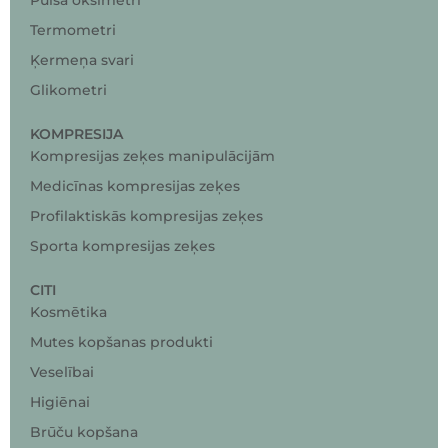
Pulsa oksimetri
Termometri
Ķermeņa svari
Glikometri
KOMPRESIJA
Kompresijas zeķes manipulācijām
Medicīnas kompresijas zeķes
Profilaktiskās kompresijas zeķes
Sporta kompresijas zeķes
CITI
Kosmētika
Mutes kopšanas produkti
Veselībai
Higiēnai
Brūču kopšana