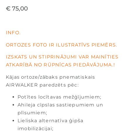
€
75,00
INFO.
ORTOZES FOTO IR ILUSTRATĪVS PIEMĒRS.
IZSKATS UN STIPRINĀJUMI VAR MAINĪTIES
ATKARĪBĀ NO RŪPNĪCAS PIEDĀVĀJUMA.!
Kājas ortoze/zābaks pnematiskais
AIRWALKER paredzēts pēc:
Potītes locītavas mežģījumiem;
Ahileja cīpslas sastiepumiem un
plīsumiem;
Lieliska alternatīva ģipša
imobilizācijai;