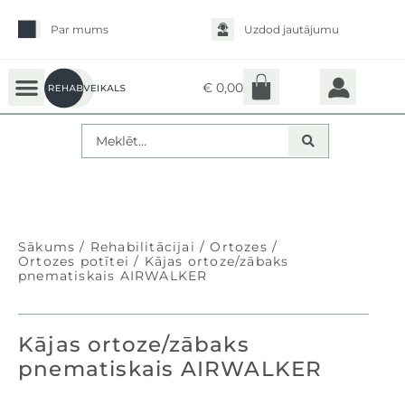
Par mums
Uzdod jautājumu
€
0,00
Sākums
/
rehabilitācijai
/
Ortozes
/
Ortozes potītei
/ Kājas ortoze/zābaks
pnematiskais AIRWALKER
Kājas ortoze/zābaks
pnematiskais AIRWALKER