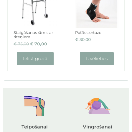
Staigāšanas rāmis ar
Potītes ortoze
riteņiem
€
30,00
€
75,00
€
70,00
Ielikt grozā
Izvēlieties
Teipošanai
Vingrošanai