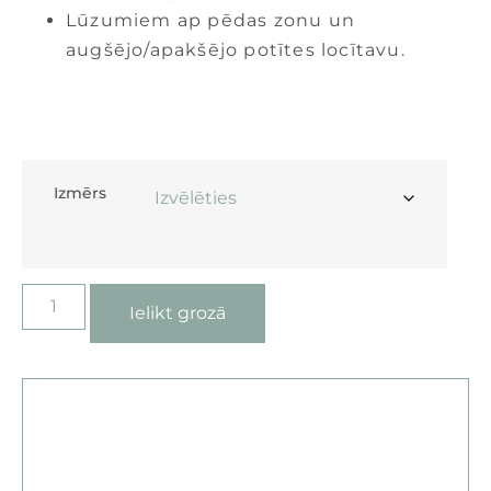
Lūzumiem ap pēdas zonu un
augšējo/apakšējo potītes locītavu.
Izmērs
Ielikt grozā