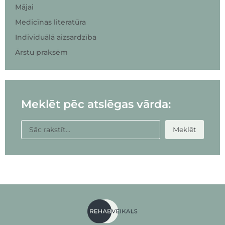
Mājai
Medicīnas literatūra
Individuālā aizsardzība
Ārstu praksēm
Meklēt pēc atslēgas vārda:
Meklēt