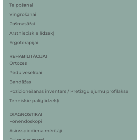
Teipošanai
Vingrošanai
Pašmasāžai
Ārstnieciskie līdzekļi
Ergoterapijai
REHABILITĀCIJAI
Ortozes
Pēdu veselībai
Bandāžas
Pozicionēšanas inventārs / Pretizgulējumu profilakse
Tehniskie palīglīdzekļi
DIAGNOSTIKAI
Fonendoskopi
Asinsspiediena mērītāji