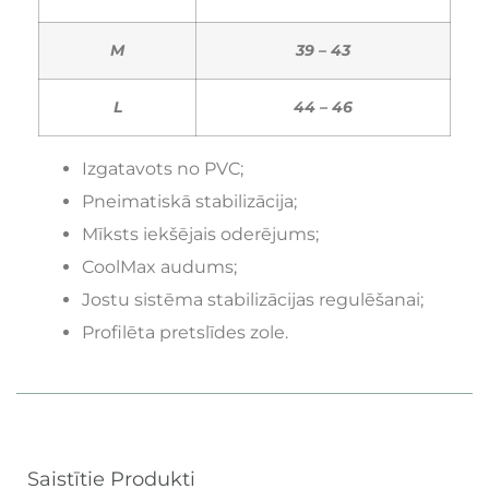
M
39 – 43
L
44 – 46
Izgatavots no PVC;
Pneimatiskā stabilizācija;
Mīksts iekšējais oderējums;
CoolMax audums;
Jostu sistēma stabilizācijas regulēšanai;
Profilēta pretslīdes zole.
Saistītie Produkti