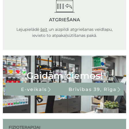
ATGRIEŠANA
Lejupielādē
šeit
un aizpildi atgriešanas veidlapu,
ievieto to atpakaļsūtīšanas pakā.
Gaidām ciemos!
E-veikals
Brīvības 39, Rīga
FIZIOTERAPIJAI