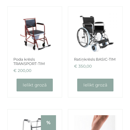
Poda krēsls
Ratiņkrēsls BASIC-TIM
TRANSPORT-TIM
€
350,00
€
200,00
Ielikt grozā
Ielikt grozā
%