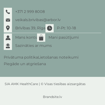
+371 2 999 8008
veikals.brivibas@arbor.lv
Brīvības 39, Rīga
P-Pt: 10-18
Mans konts
Mani pasūtījumi
Sazināties ar mums
Privātuma politika
Lietošanas noteikumi
Piegāde un atgriešana
SIA AMK HealthCare | © Visas tiesības aizsargātas
Brandsite.lv