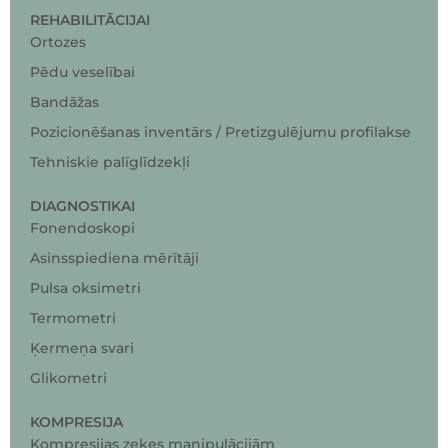
REHABILITĀCIJAI
Ortozes
Pēdu veselībai
Bandāžas
Pozicionēšanas inventārs / Pretizgulējumu profilakse
Tehniskie palīglīdzekļi
DIAGNOSTIKAI
Fonendoskopi
Asinsspiediena mērītāji
Pulsa oksimetri
Termometri
Ķermeņa svari
Glikometri
KOMPRESIJA
Kompresijas zeķes manipulācijām