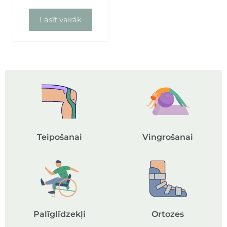
Lasīt vairāk
Teipošanai
Vingrošanai
Palīglīdzekļi
Ortozes