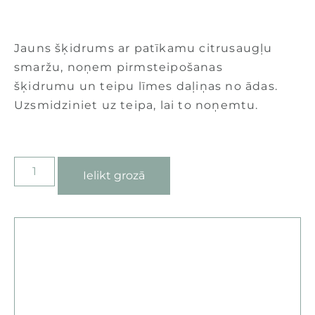
Jauns šķidrums ar patīkamu citrusaugļu
smaržu, noņem pirmsteipošanas
šķidrumu un teipu līmes daļiņas no ādas.
Uzsmidziniet uz teipa, lai to noņemtu.
Ielikt grozā