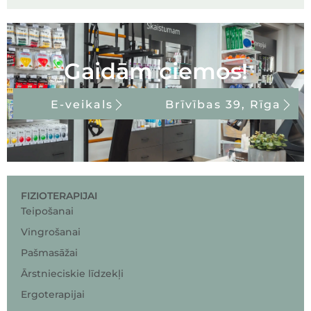
Gaidām ciemos!
E-veikals
Brīvības 39, Rīga
FIZIOTERAPIJAI
Teipošanai
Vingrošanai
Pašmasāžai
Ārstnieciskie līdzekļi
Ergoterapijai