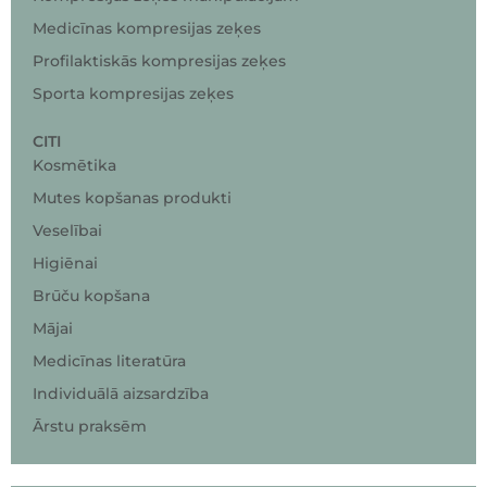
Medicīnas kompresijas zeķes
Profilaktiskās kompresijas zeķes
Sporta kompresijas zeķes
CITI
Kosmētika
Mutes kopšanas produkti
Veselībai
Higiēnai
Brūču kopšana
Mājai
Medicīnas literatūra
Individuālā aizsardzība
Ārstu praksēm