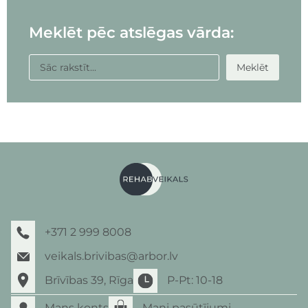
Meklēt pēc atslēgas vārda:
Meklēt
+371 2 999 8008
veikals.brivibas@arbor.lv
Brīvības 39, Rīga
P-Pt: 10-18
Mans konts
Mani pasūtījumi