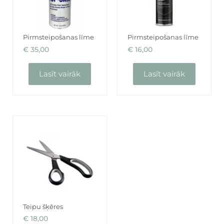
Pirmsteipošanas līme
Pirmsteipošanas līme
€
35,00
€
16,00
Lasīt vairāk
Lasīt vairāk
Teipu šķēres
€
18,00