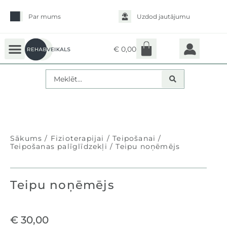
Par mums
Uzdod jautājumu
€
0,00
Sākums
/
fizioterapijai
/
Teipošanai
/
Teipošanas palīglīdzekļi
/ Teipu noņēmējs
Teipu noņēmējs
€
30,00